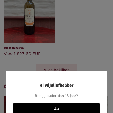
Rioja Reserva
Normale
Vanaf €27,60 EUR
prijs
Alles bekijken
Hi wijnliefhebber
CADEAUS
Ben jij ouder dan 18 jaar?
Ja