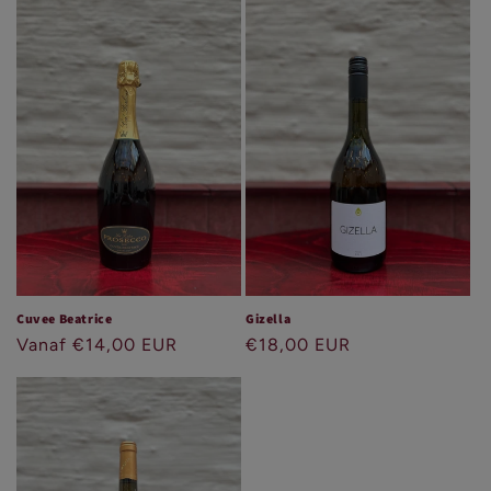
Cuvee Beatrice
Gizella
Normale
Vanaf €14,00 EUR
Normale
€18,00 EUR
prijs
prijs