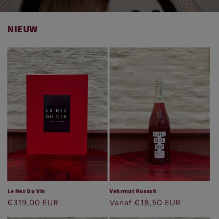
NIEUW
Le Nez Du Vin
Vehrmut Rossoh
Normale
€319,00 EUR
Normale
Vanaf €18,50 EUR
prijs
prijs