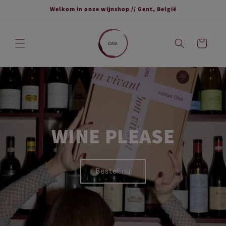
Meteen
Welkom in onze wijnshop // Gent, België
naar de
content
Winkelwagen
WINE PLEASE
Bestel nu