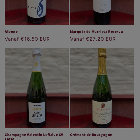
Albone
Marqués de Murrieta Reserva
Normale
Vanaf €16,50 EUR
Normale
Vanaf €27,20 EUR
prijs
prijs
Champagne Valentin Leflaive CV
Crémant de Bourgogne
19/30